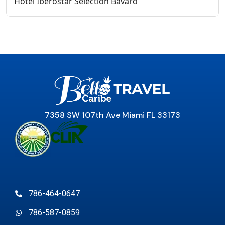
Hotel Iberostar Selection Bavaro
7358 SW 107th Ave Miami FL 33173
786-464-0647
786-587-0859