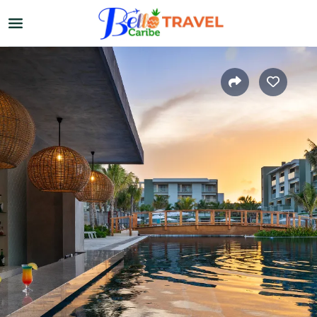
Home
›
El Caribe
›
Otros destinos
Cruceros