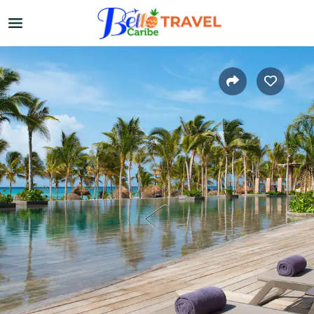
Home
›
El Caribe
›
Otros destinos
Cruceros