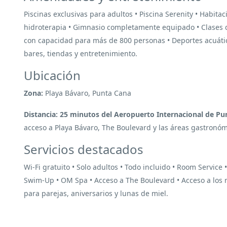
Piscinas exclusivas para adultos • Piscina Serenity • Habit
hidroterapia • Gimnasio completamente equipado • Clases de
con capacidad para más de 800 personas • Deportes acuáti
bares, tiendas y entretenimiento.
Ubicación
Zona:
Playa Bávaro, Punta Cana
Distancia:
25 minutos del Aeropuerto Internacional de Pu
acceso a Playa Bávaro, The Boulevard y las áreas gastronó
Servicios destacados
Wi-Fi gratuito • Solo adultos • Todo incluido • Room Service 
Swim-Up • OM Spa • Acceso a The Boulevard • Acceso a los 
para parejas, aniversarios y lunas de miel.