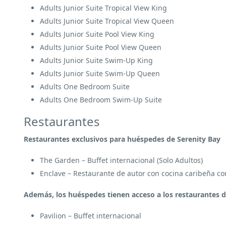
Adults Junior Suite Tropical View King
Adults Junior Suite Tropical View Queen
Adults Junior Suite Pool View King
Adults Junior Suite Pool View Queen
Adults Junior Suite Swim-Up King
Adults Junior Suite Swim-Up Queen
Adults One Bedroom Suite
Adults One Bedroom Swim-Up Suite
Restaurantes
Restaurantes exclusivos para huéspedes de Serenity Bay
The Garden – Buffet internacional (Solo Adultos)
Enclave – Restaurante de autor con cocina caribeña c
Además, los huéspedes tienen acceso a los restaurantes
Pavilion – Buffet internacional