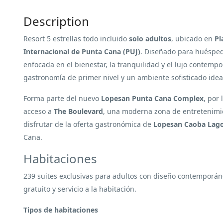
Description
Resort 5 estrellas todo incluido
solo adultos
, ubicado en
Pl
Internacional de Punta Cana (PUJ)
. Diseñado para huésped
enfocada en el bienestar, la tranquilidad y el lujo contempo
gastronomía de primer nivel y un ambiente sofisticado idea
Forma parte del nuevo
Lopesan Punta Cana Complex
, por
acceso a
The Boulevard
, una moderna zona de entretenimie
disfrutar de la oferta gastronómica de
Lopesan Caoba Lag
Cana.
Habitaciones
239 suites exclusivas para adultos con diseño contemporáne
gratuito y servicio a la habitación.
Tipos de habitaciones