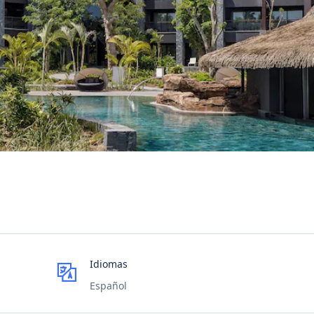
Idiomas
Español