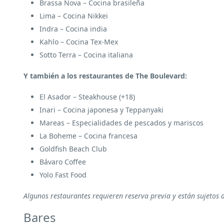
Brassa Nova – Cocina brasileña
Lima – Cocina Nikkei
Indra – Cocina india
Kahlo – Cocina Tex-Mex
Sotto Terra – Cocina italiana
Y también a los restaurantes de The Boulevard:
El Asador – Steakhouse (+18)
Inari – Cocina japonesa y Teppanyaki
Mareas – Especialidades de pescados y mariscos
La Boheme – Cocina francesa
Goldfish Beach Club
Bávaro Coffee
Yolo Fast Food
Algunos restaurantes requieren reserva previa y están sujetos a
Bares