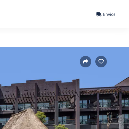
Envíos