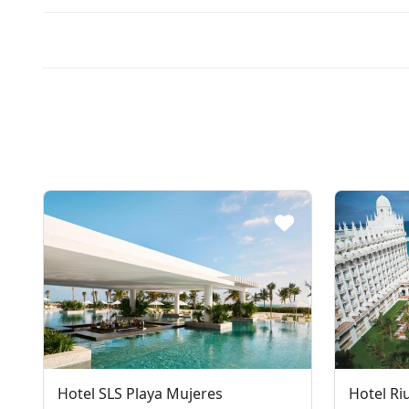
Hotel SLS Playa Mujeres
Hotel Ri