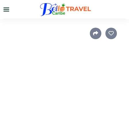
Home
›
El Caribe
›
Otros destinos
Cruceros