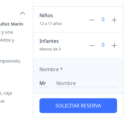
Niños
12 a 17 años
Muñoz Marín
o y una
letos y
Infantes
Menos de 3
ampeonato,
Nombre
*
, caja
ue.
SOLICITAR RESERVA