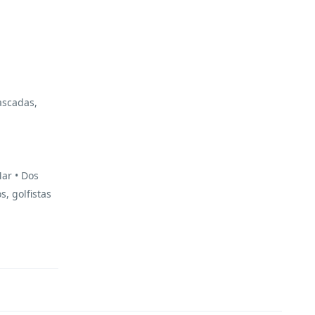
ascadas,
Mar • Dos
s, golfistas