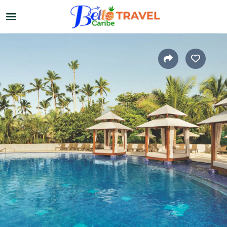
Home
›
El Caribe
›
Otros destinos
Cruceros