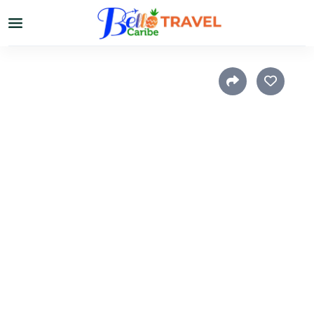
Home
›
El Caribe
›
Otros destinos
Cruceros