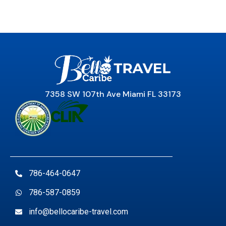
7358 SW 107th Ave Miami FL 33173
786-464-0647
786-587-0859
info@bellocaribe-travel.com