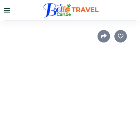
Home
›
El Caribe
›
Otros destinos
Cruceros